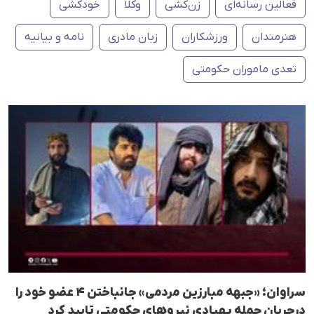
فعالین رسانەای
زن‌کشی
وکلا
خودکشی
هنرمندان
ورزشکاران
زبان مادری
نامه و بیانیه
تعدی ماموران حکومتی
سراوان؛ «جبهه مبارزین مردمی» جانباختن ۴ عضو خود را
درجریان حمله پهپادی نیروهای حکومتی تایید کرد