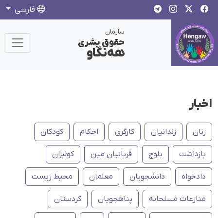
فارسی
سازمان
حقوق بشری
هەنگاو
اخبار
زنان
زندانیان
کارگری
احکام
کودکان
بازداشت
بلوچ
قربانیان مین
کولبران
دادخواه
دانشجویان
معلمان
محیط زیست
منازعات مسلحانه
پناهجویان
کردستان