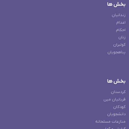
بخش ها
زندانیان
اعدام
احکام
زنان
کولبران
پناهجویان
بخش ها
کردستان
قربانیان مین
کودکان
دانشجویان
منازعات مسلحانه