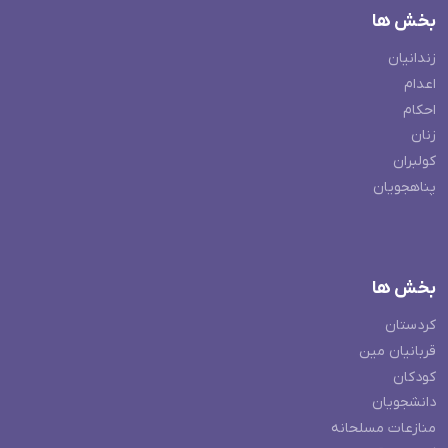
بخش ها
زندانیان
اعدام
احکام
زنان
کولبران
پناهجویان
بخش ها
کردستان
قربانیان مین
کودکان
دانشجویان
منازعات مسلحانه