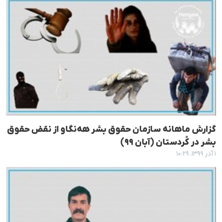
گزارش ماهانە سازمان حقوق بشر هەنگاو از نقض حقوق
بشر در کُردستان (آبان ٩٩)
۱ آذر ۱۳۹۹، ۱۰:۲۹