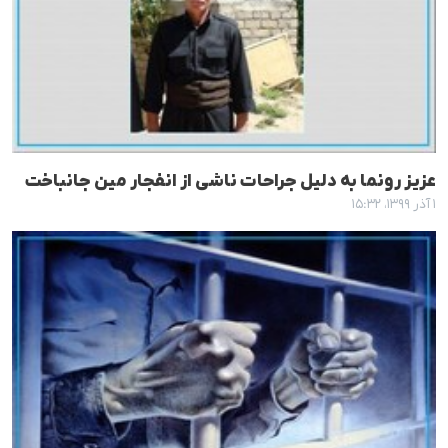
عزیز رونما به دلیل جراحات ناشی از انفجار مین جانباخت
۱ آذر ۱۳۹۹، ۱۵:۳۲