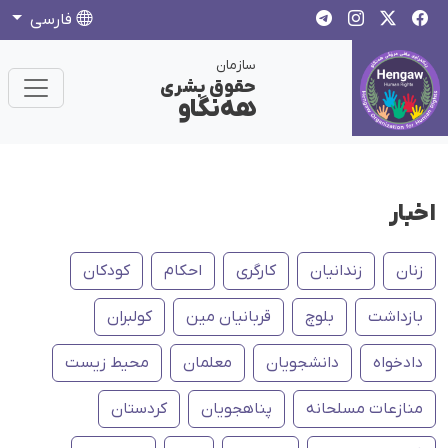
فارسی
سازمان
حقوق بشری
هەنگاو
اخبار
زنان
زندانیان
کارگری
احکام
کودکان
بازداشت
بلوچ
قربانیان مین
کولبران
دادخواه
دانشجویان
معلمان
محیط زیست
منازعات مسلحانه
پناهجویان
کردستان