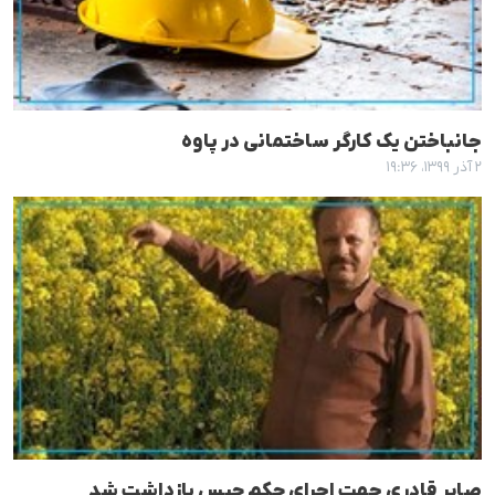
جانباختن یک کارگر ساختمانی در پاوه
۲ آذر ۱۳۹۹، ۱۹:۳۶
صابر قادری جهت اجرای حکم حبس بازداشت شد