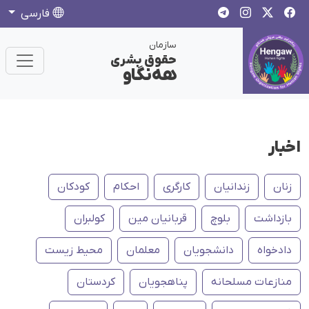
فارسی
سازمان
حقوق بشری
هەنگاو
اخبار
زنان
زندانیان
کارگری
احکام
کودکان
بازداشت
بلوچ
قربانیان مین
کولبران
دادخواه
دانشجویان
معلمان
محیط زیست
منازعات مسلحانه
پناهجویان
کردستان