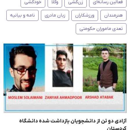
فعالین رسانەای
زن‌کشی
وکلا
خودکشی
هنرمندان
ورزشکاران
زبان مادری
نامه و بیانیه
تعدی ماموران حکومتی
آزادی دو تن از دانشجویان بازداشت شدە دانشگاه
کردستان