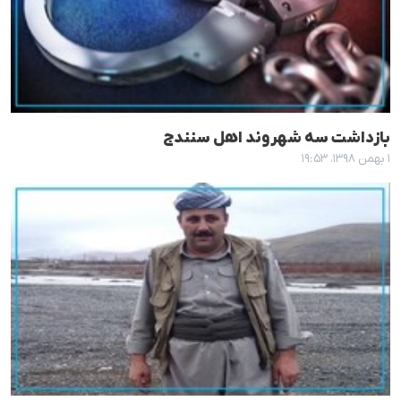
بازداشت سە شهروند اهل سنندج
۱ بهمن ۱۳۹۸، ۱۹:۵۳