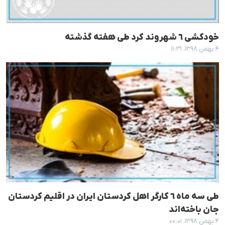
خودکشی ٦ شهروند کرد طی هفتە گذشتە
۴ بهمن ۱۳۹۸، ۱۱:۳۱
طی سە ماه ٦ کارگر اهل کردستان ایران در اقلیم کردستان
جان باختەاند
۴ بهمن ۱۳۹۸، ۰۰:۰۱