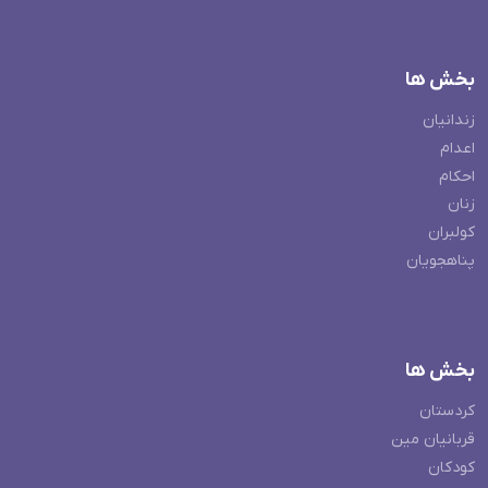
بخش ها
زندانیان
اعدام
احکام
زنان
کولبران
پناهجویان
بخش ها
کردستان
قربانیان مین
کودکان