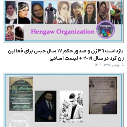
بازداشت ٣٦ زن و صدور حکم ١٧ سال حبس برای فعالین
زن کرد در سال ٢٠١٩ + لیست اسامی
۵ بهمن ۱۳۹۸، ۱۳:۴۱