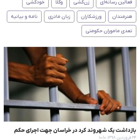
فعالین رسانەای
زن‌کشی
وکلا
خودکشی
هنرمندان
ورزشکاران
زبان مادری
نامه و بیانیه
تعدی ماموران حکومتی
بازداشت یک شهروند کرد در خراسان جهت اجرای حکم
۲۴ فروردین ۱۳۹۸، ۱۰:۱۰