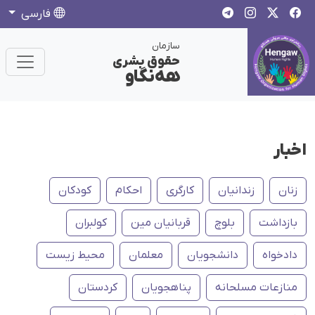
فارسی
سازمان
حقوق بشری
هەنگاو
اخبار
زنان
زندانیان
کارگری
احکام
کودکان
بازداشت
بلوچ
قربانیان مین
کولبران
دادخواه
دانشجویان
معلمان
محیط زیست
منازعات مسلحانه
پناهجویان
کردستان