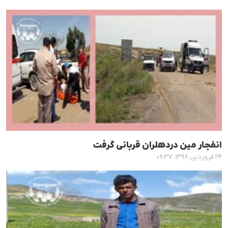
انفجار مین دردهلران قربانی گرفت
۲۴ فروردین ۱۳۹۸، ۰۹:۳۷