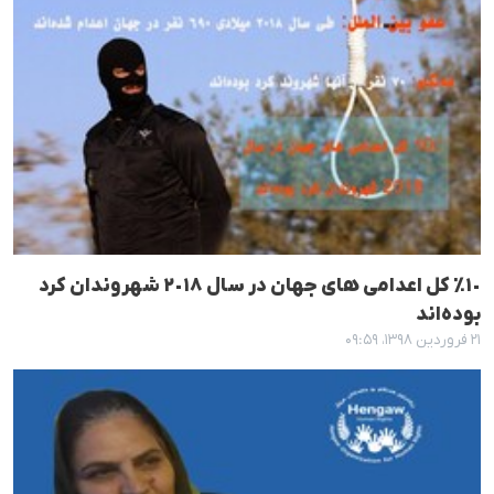
١٠٪ کل اعدامی های جهان در سال ٢٠١٨ شهروندان کرد
بودەاند
۲۱ فروردین ۱۳۹۸، ۰۹:۵۹