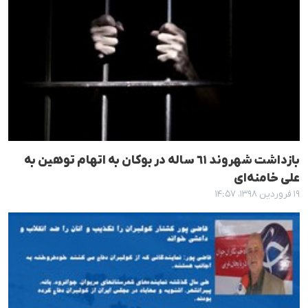
بازداشت شهروند ٦١ سالە در بوکان بە اتهام توهین بە
علی خامنەای
۱۹ فروردین ۱۳۹۸، ۱۴:۵۷