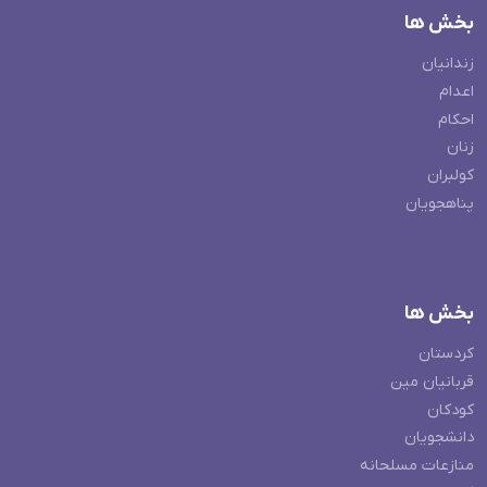
بخش ها
زندانیان
اعدام
احکام
زنان
کولبران
پناهجویان
بخش ها
کردستان
قربانیان مین
کودکان
دانشجویان
منازعات مسلحانه