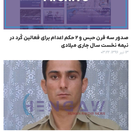
صدور سە قرن حبس و ٢ حکم اعدام برای فعالین کُرد در
نیمە نخست سال جاری میلادی
۱۳ تیر ۱۳۹۶، ۰۳:۲۲