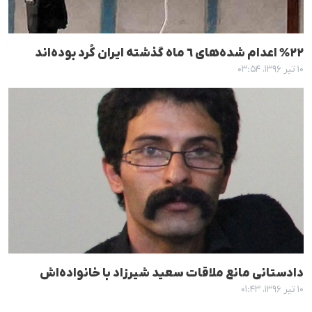
٢٢% اعدام شدەهای ٦ ماه گذشتە ایران کُرد بودەاند
۱۰ تیر ۱۳۹۶، ۰۳:۵۴
دادستانی مانع ملاقات سعید شیرزاد با خانوادەاش
۱۰ تیر ۱۳۹۶، ۰۱:۴۳