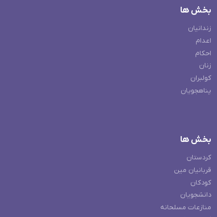
بخش ها
زندانیان
اعدام
احکام
زنان
کولبران
پناهجویان
بخش ها
کردستان
قربانیان مین
کودکان
دانشجویان
منازعات مسلحانه