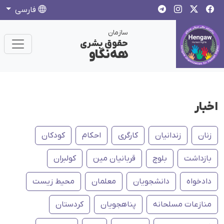
فارسی
سازمان
حقوق بشری
هەنگاو
اخبار
زنان
زندانیان
کارگری
احکام
کودکان
بازداشت
بلوچ
قربانیان مین
کولبران
دادخواه
دانشجویان
معلمان
محیط زیست
منازعات مسلحانه
پناهجویان
کردستان