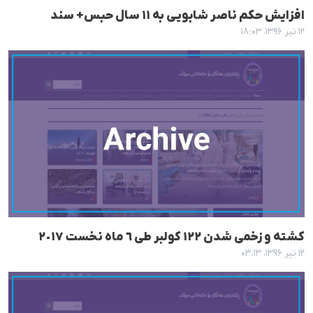
افزایش حکم ناصر شابویی بە ١١ سال حبس+ سند
۱۲ تیر ۱۳۹۶، ۱۸:۰۳
کشتە و زخمی شدن ١٢٢ کولبر طی ٦ ماه نخست ٢٠١٧
۱۲ تیر ۱۳۹۶، ۰۳:۱۳