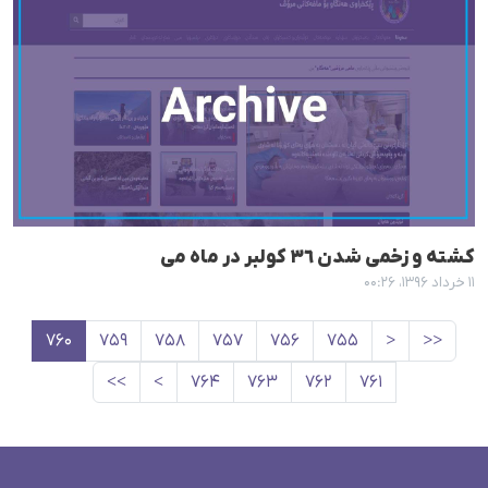
کشتە و زخمی شدن ٣٦ کولبر در ماه می
۱۱ خرداد ۱۳۹۶، ۰۰:۲۶
۷۶۰
۷۵۹
۷۵۸
۷۵۷
۷۵۶
۷۵۵
<
<<
>>
>
۷۶۴
۷۶۳
۷۶۲
۷۶۱