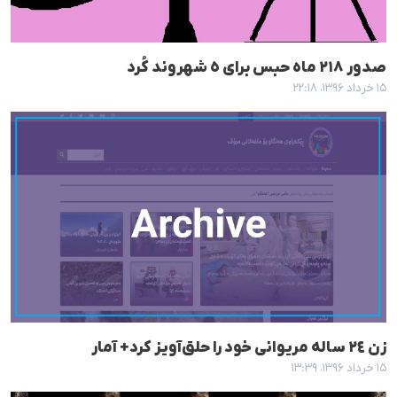
صدور ٢١٨ ماه حبس برای ٥ شهروند کُرد
۱۵ خرداد ۱۳۹۶، ۲۲:۱۸
زن ٢٤ سالە مریوانی خود را حلق‌آویز کرد+ آمار
۱۵ خرداد ۱۳۹۶، ۱۳:۳۹