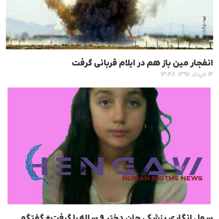
انفجار مین باز هم در ایلام قربانی گرفت
۱۴ خرداد ۱۳۹۶، ۱۳:۴۸
سهل انگاری پزشکی جان دختر ٩ سالە را گرفت+ گفتگو