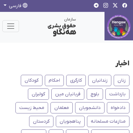
فارسی
سازمان
حقوق بشری
هەنگاو
اخبار
زنان
زندانیان
کارگری
احکام
کودکان
بازداشت
بلوچ
قربانیان مین
کولبران
دادخواه
دانشجویان
معلمان
محیط زیست
منازعات مسلحانه
پناهجویان
کردستان