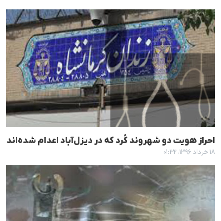
احراز هویت دو شهروند کُرد کە در دیزل‌آباد اعدام شدەاند
۱۸ خرداد ۱۳۹۶، ۰۱:۳۲