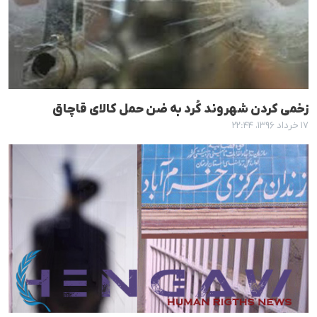
زخمی کردن شهروند کُرد بە ضن حمل کالای قاچاق
۱۷ خرداد ۱۳۹۶، ۲۲:۴۴