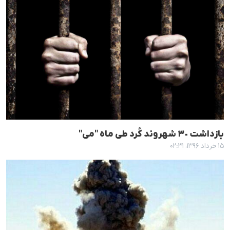
بازداشت ٣٠ شهروند کُرد طی ماه "می"
۱۵ خرداد ۱۳۹۶، ۰۲:۳۱