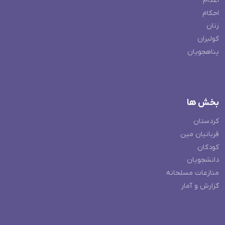
اعدام
احکام
زنان
کولبران
پناهجویان
بخش ها
کردستان
قربانیان مین
کودکان
دانشجویان
منازعات مسلحانه
گزارش و آمار