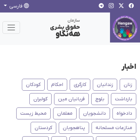
فارسی
سازمان
حقوق بشری
هەنگاو
اخبار
زنان
زندانیان
کارگری
احکام
کودکان
بازداشت
بلوچ
قربانیان مین
کولبران
دادخواه
دانشجویان
معلمان
محیط زیست
منازعات مسلحانه
پناهجویان
کردستان