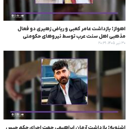
اهواز؛ بازداشت عامر کعبی و ریاض زهیری دو فعال
مذهبی اهل سنت عرب توسط نیروهای حکومتی
۳۰ تیر ۱۴۰۵، ۲۰:۳۱
اشنویه؛ بازداشت آرمان ابراهیمی جهت اجرای حکم حبس