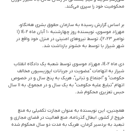
محکومیت خود را سپری می‌کند.
بر اساس گزارش رسیده به سازمان حقوق بشری هه‌نگاو،
مهرزاد موسوی، نویسنده روز چهارشنبه ١٠ آبان ماه ١٤٠٢ (١
نوامبر ٢٠٢٣)، توسط نیروهای امنیتی در منزل خود واقع در
شهر شیراز با توسط به خشونر بازداشت شد.
دی ماه ١٤٠٢، مهرزاد موسوی توسط شعبه یک دادگاه انقلاب
شیراز به اتهامات "عضویت در جریانات اپوزیسیون مخالف
حکومت" و "اجتماع و تبانی"، هریک به پنج سال و در خصوص
اتهام "تبلیغ علیه حکومت" به یک سال و در مجموع، به ١١ سال
حبس تعزیری محکوم شد.
همچنین، این نویسنده به عنوان مجازت تکمیلی به منع
خروج از کشور، ابطال گذرنامه، منع فعالیت در فضای مجازی و
تبعید به بردسیر کرمان، هریک به مدت دو سال محکوم شده