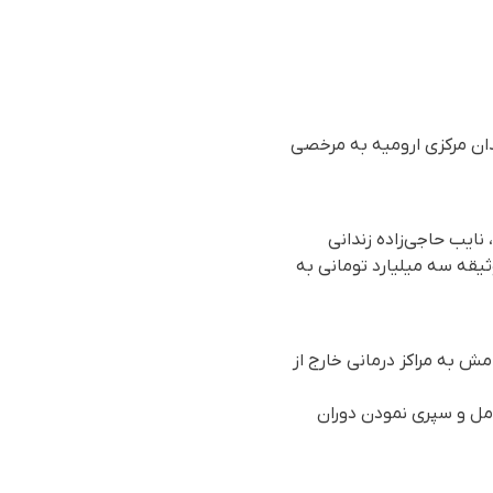
ندان مرکزی ارومیه به مرخصی
اس گزارش رسیده به سازمان حقوق بشری هه‌نگاو، روز یک‌شنبه ۱۳ اسفند ۱۴۰۲ (۳ مارس ۲۰۲۴)، نایب حاجی‌زاده زندانی
ز زندان با وثیقه سه میلیارد تومانی به
ش به مراکز درمانی خارج از
امت کامل و سپری نمودن دوران