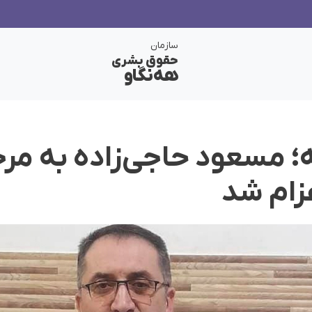
سازمان
حقوق بشری
هەنگاو
ه؛ مسعود حاجی‌زاده به م
زام شد