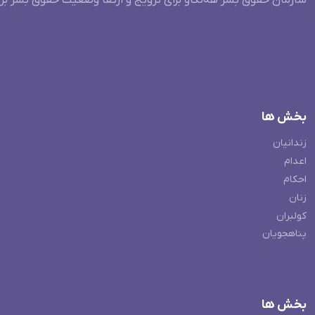
سازمان حقوق بشر هه‌نگاو برای ترویج و ارتقا وضعیت حقوق بشر بر
بخش ها
زندانیان
اعدام
احکام
زنان
کولبران
پناهجویان
بخش ها