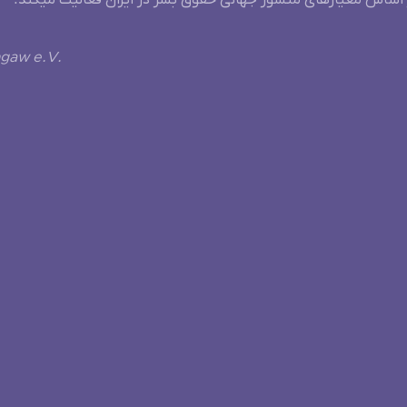
 اساس معیارهای منشور جهانی حقوق بشر در ایران فعالیت میکند.
ngaw e.V.