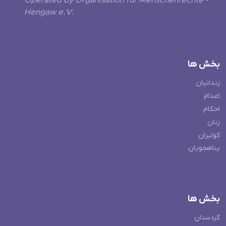
Operated by Organisation für Menschenrechte -
Hengaw e.V.
بخش ها
زندانیان
اعدام
احکام
زنان
کولبران
پناهجویان
بخش ها
کردستان