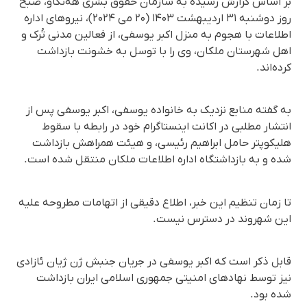
بر اساس گزارش رسیده به سازمان حقوق بشری هه‌نگاو، صبح
روز دوشنبه ۳۱ اردیبهشت ۱۴۰۳ (۲۰ می ۲۰۲۴)، نیروهای اداره
اطلاعات با هجوم به منزل اکبر یوسفی، از فعالین مدنی تُرک و
اهل شهرستان ملکان، وی را با توسل به خشونت بازداشت
کرده‌اند.
به گفته منابع نزدیک به خانواده یوسفی، اکبر یوسفی پس از
انتشار مطلبی در اکانت اینستاگرام خود در رابطه با سقوط
هلیکوپتر حامل ابراهیم رئیسی، و هیئت همراهش بازداشت
شده و به بازداشتگاه اداره اطلاعات ملکان منتقل شده است.
تا زمان تنظیم این خبر، اطلاع دقیقی از اتهامات مطروحه علیه
این شهروند در دسترس نیست.
قابل ذکر است که اکبر یوسفی در جریان جنبش ژن ژیان ئازادی
نیز توسط نهادهای امنیتی جمهوری اسلامی ایران بازداشت
شده بود.