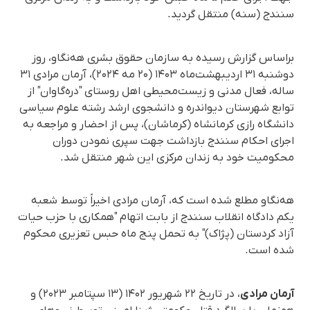
سنندج (سنه) منتقل گردید.
براساس گزارش رسیده به سازمان حقوق بشری هه‌نگاو، روز
دوشنبه ۳۱ اردیبهشت‌ماه ۱۴۰۳ (۲۰ مه ۲۰۲۴)، آرمان مرادی ۳۱
ساله، فعال مدنی و زیست‌محیطی اهل روستای "درەگاوان" از
توابع شهرستان دیواندره و دانشجوی ارشد رشته علوم سیاسی
دانشگاه رازی کرمانشاه (کرماشان)، پس از احضار و مراجعه به
اجرای احکام سنندج بازداشت جهت سپری نمودن دوران
محکومیت خود به زندان مرکزی این شهر منتقل شد.
هه‌نگاو مطلع شده است که، آرمان مرادی اخیراً توسط شعبه
یکم دادگاه انقلاب سنندج از بابت اتهام "همکاری با حزب حیات
آزاد کردستان (پژاک)" به تحمل پنج ماه حبس تعزیری محکوم
شده است.
آرمان مرادی
، در تاریخ ۲۲ شهریور ۱۴۰۲ (۱۳ سپتامبر ۲۰۲۳) و