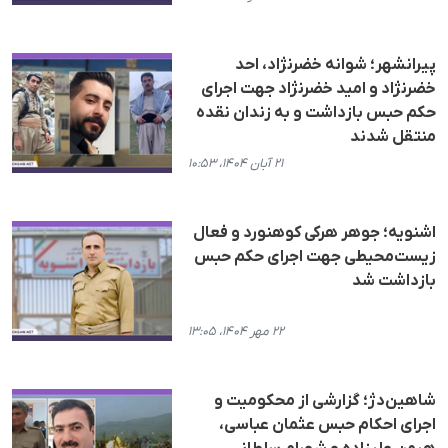
پیرانشهر؛ شوانه خضرنژاد، احد
خضرنژاد و امید خضرنژاد جهت اجرای
حکم حبس بازداشت و به زندان نقده
منتقل شدند
۲۱ آبان ۱۴۰۴، ۱۰:۵۳
اشنویە؛ جوهر هرکی کوهنورد و فعال
زیست‌محیطی جهت اجرای حکم حبس
بازداشت شد
۲۲ مهر ۱۴۰۴، ۱۳:۰۵
شاهین‌دژ؛ گزارشی از محکومیت و
اجرای احکام حبس عثمان عباسی،