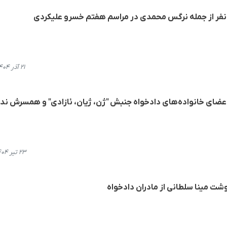
فر از جمله نرگس محمدی در مراسم هفتم خسرو علیکردی
۲۱ آذر ۱۴۰۴، ۱۸:۲۸
اعضای خانواده‌های دادخواه جنبش "ژن، ژیان، ئازادی" و همسرش ندا
۲۳ تیر ۱۴۰۴، ۱۱:۰۵
وشت مینا سلطانی از مادران دادخواه