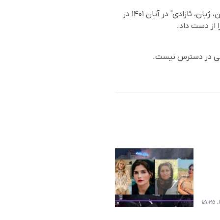
، جوان جانباخته تحت شکنجه است. مهران که در جریان جنبش "ژن، ژیان، ئازادی" در آبان ۱۴۰۱ در
لاعی در دسترس نیست.