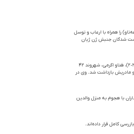
تاو) را همراه با ارعاب و توسل
داشت شدگان جنبش ژن ژیان
بر اساس گزارش رسیده به سازمان حقوق بشری هه‌نگاو، شامگاه پنج‌شنبه ١٠ خرداد ماه ١٤٠٣(٣٠ می ٢٠٢٤)، هَتاو اکرمی، شهروند ۴۲
و مادریش بازداشت شد. وی در
اران با هجوم به منزل والدین
رسی کامل قرار داده‌اند.