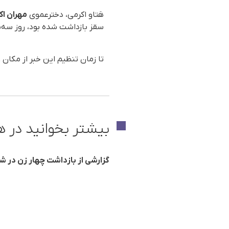
هَتاو اکرمی، دخترعموی
مهران اک
سقز بازداشت شده بود، روز سه‌شنبه ۲۳ اسفند ۱۴۰۲، زیر شکنجه نیروهای اداره اطلاعات سقز جان
تا زمان تنظیم این خبر از مکان
بیشتر بخوانید در ه
گزارشی از بازداشت چهار زن در ش