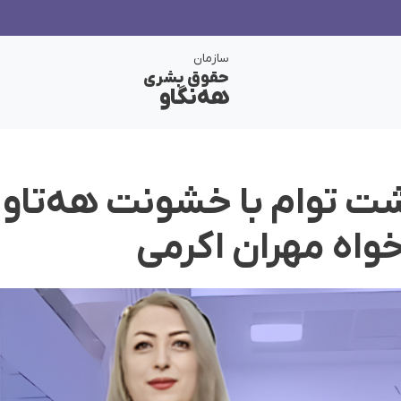
سازمان
حقوق بشری
هەنگاو
شت توام با خشونت هه‌تاو ا
واه مهران اکرمی