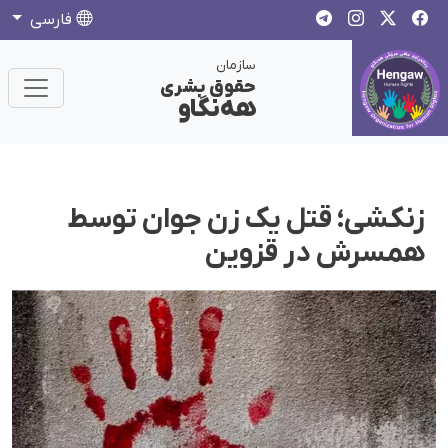
فارسی
سازمان
حقوق بشری
هەنگاو
زنکشی؛ قتل یک زن جوان توسط
همسرش در قزوین