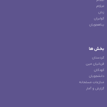
اعدام
احکام
زنان
کولبران
پناهجویان
بخش ها
کردستان
قربانیان مین
کودکان
دانشجویان
منازعات مسلحانه
گزارش و آمار