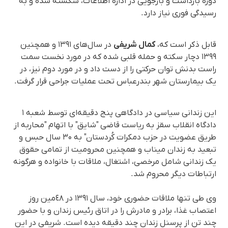
دوره بازداشت و بازجویی در اداره اطلاعات، شکسته شده و به
رسیدگی فوری نیاز دارد.
قابل ذکر است که،
کمال شریفی
در سال‌های ١٣٩١ و همچنین
١٣٩٩ دچار سکته و حمله قلبی شده که در مورد نخست سمت
راست بدنش توان حرکتی را از دست داد و در مورد دوم نیز، در
یک بیمارستان شهر بندرعباس تحت عملیات جراحی قرار گرفت.
این زندانی سیاسی در دادگاهی پنج دقیقه‌ای توسط شعبه ١
دادگاه انقلاب سقز به ریاست قاضی "شایق" با اتهام "محاربه از
طریق عضویت در حزب دمکرات کُردستان" به ۳۰ سال حبس و
تبعید به زندان میناب و همچنین محرومیت از تمامی حقوق
یک زندانی شامل مرخصی، اشتغال، ملاقات با خانواده و هرگونه
ارتباطات دیگر محروم شد.
وی طی تنها ملاقات حضوری خود، سال ۱۳۹۱ در ٤٨مین روز
اعتصاب غذا، برادر و مادرش را در اتاق رئیس زندان و با حضور
چند تن از پرسنل زندان چند دقیقه دیده است. شریفی در این