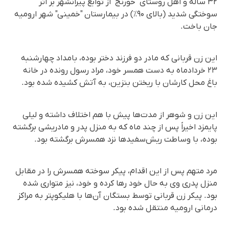
٣٢ ساله و اهل روستای "خورنج" از توابع پیرانشهر بر اثر
سوختگی شدید (بالای ۹۰٪) در بیمارستان "خمینی" شهر ارومیه
جان باخت.
این زن قربانی که مادر دو فرزند دختر بوده، بامداد چهارشنبه
٢٣ خردادماه به دست همسر خود، مراد رسول رونده در خانه
باغ محل کارشان با ریختن بنزین، به آتش کشیده شده بود.
این زن و شوهر از مدت‌ها پیش با هم اختلاف داشته و لیلی
پایمزد اخیراً پس از چند ماه که به منزل پدر و مادریشی برگشته
بوده، با وساطت ریش‌سفید‌ها نزد همسرش برگشته بود.
مرد متهم پس از این اقدام، پیکر سوخته همسرش را در مقابل
منزل پدری وی به حال خود رها کرده و خود، نیز متواری شده
بود. پیکر زن قربانی توسط بستگان آن‌ها با هلیکوپتر به مراکز
درمانی ارومیه منتقل شده بود.