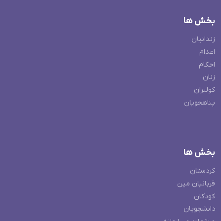
بخش ها
زندانیان
اعدام
احکام
زنان
کولبران
پناهجویان
بخش ها
کردستان
قربانیان مین
کودکان
دانشجویان