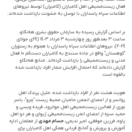
فعال زیست‌محیطی اهل کامیاران (کامیران) توسط نیروهای
اطلاعات سپاه پاسداران با توسل به خشونت بازداشت شده‌اند.
بر اساس گزارش رسیده به سازمان حقوق بشری هه‌نگاو،
ساعت ۳ بعدظهر روز چهارشنبه ۳ مرداد ١٤٠٣ (٢٤ی جولای
٢٠٢٤)، نیروهای اطلاعات سپاه پاسداران با هجوم به رستوران
"کوهستان" واقع در جاده سنندج به کامیاران دست‌کم ۱۰ فعال
مدنی و زیست‌محیطی را بازداشت کرده‌اند. منابع هه‌نگاو
گزارش داده‌اند که احتمال افزایش شمار افراد بازداشت شده
بالقوه است.
هویت هشت نفر از افراد بازداشت شده، خلیل پرندک اهل
روانسر و از اعضای انجمن حامیان محیط زیست "چرو"، یاسر
نوری از فعالین زیست‌محیطی اهل جوانرود، فریده ویسی و
حمید سبزه از اعضای انمن زیست‌محیطی ژیوای و هر دو اهل
پاوه، فرزین موفقی، امیر ندیمی،
حسام مهدی
از معلمان اداره
آموزش و پرورش و آمانج قربانی همگی اهل کامیاران برای