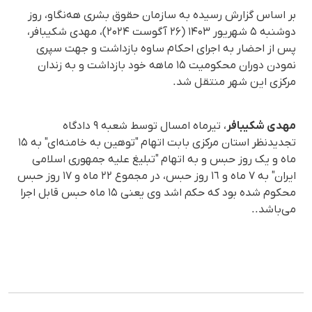
بر اساس گزارش رسیده به سازمان حقوق بشری هه‌نگاو، روز
دوشنبه ۵ شهریور ۱۴۰۳ (۲۶ آگوست ۲۰۲۴)، مهدی شکیبافر،
پس از احضار به اجرای احکام ساوه بازداشت و جهت سپری
نمودن دوران محکومیت ۱۵ ماهه خود بازداشت و به زندان
مرکزی این شهر منتقل شد.
مهدی شکیبافر
، تیرماه امسال توسط شعبه ۹ دادگاه
تجدیدنظر استان مرکزی بابت اتهام "توهین به خامنه‌ای" به ١۵
ماه و یک روز حبس و به اتهام "تبلیغ علیه جمهوری اسلامی
ایران" به ٧ ماه و ١٦ روز حبس، در مجموع ٢٢ ماه و ١٧ روز حبس
محکوم شده بود که حکم اشد وی یعنی ۱۵ ماه حبس قابل اجرا
می‌باشد..