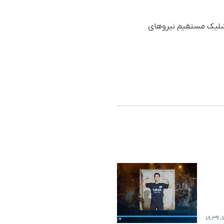
 اسماعیل آبیل (براهویی) در جریان جنبش ژن ژیان ئازادی و در تاریخ ۸ مهر ۱۴۰۱ با شلیک مستقیم نیروهای