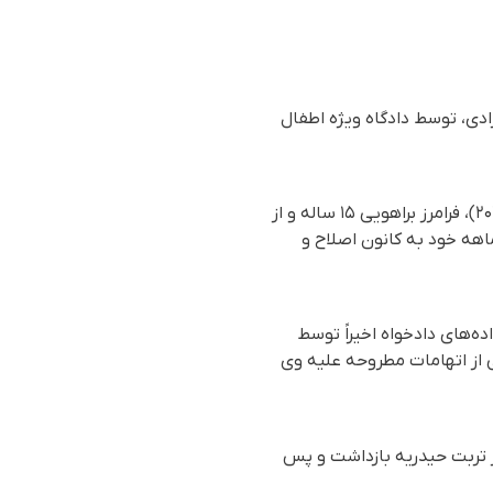
زادی، توسط دادگاه ویژه اطفال
بر اساس گزارش رسیده به سازمان حقوق بشری هه‌نگاو، روز سه‌شنبه ۶ شهریور ۱۴۰۳ (۲۷ آگوست ۲۰۲۴)، فرامرز براهویی ۱۵ ساله و از
خانواده‌های دادخواه جمعه خونین زاهدان، بازداشت و جهت سپری نمودن دوران محکومیت ۶ ماهه خود به کانون اصلاح و
‌های دادخواه اخیراً توسط
است. اطلاع دقیقی از اتهامات مطروحه علیه وی
ط نیروهای امنیتی در شهر تربت حیدریه بازداشت و پس