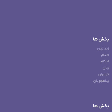
بخش ها
زندانیان
اعدام
احکام
زنان
کولبران
پناهجویان
بخش ها