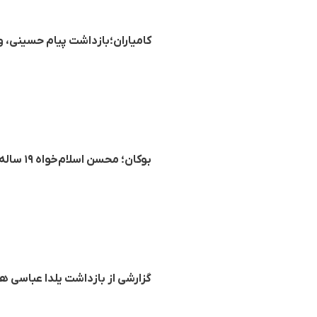
کامیاران؛بازداشت پیام حسینی، ورزشکار ۱۸ ساله جهت ا
بوکان؛ محسن اسلام‌خواه ۱۹ ساله و از معترضان جنبش ژن ژیان ئازادی به اعدام محکوم شد
گزارشی از بازداشت یلدا عباسی 