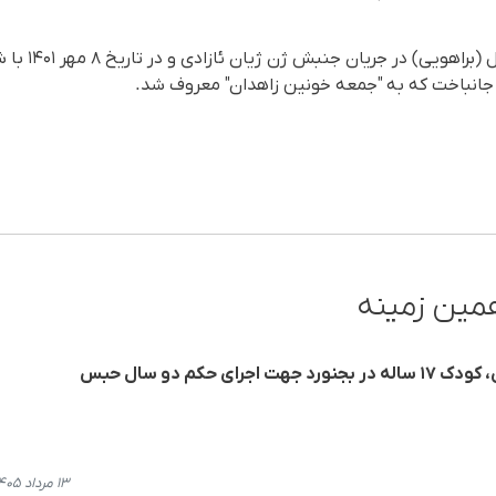
قابل ذکر است که،
ر جانباخت که به "جمعه خونین زاهدان" معروف شد.
مین زمینه
 حکم دو سال حبس
۱۳ مرداد ۱۴۰۵، ۱۸:۳۹