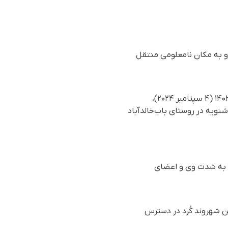
و به مکان نامعلومی منتقل
بر اساس گزارش رسیده به سازمان حقوق بشری هه‌نگاو، ساعت یک بامداد روز چهارشنبه ۱۴ شهریور ۱۴۰۳ (۴ سپتامبر ۲۰۲۴)،
 دیاکو عزیزی ۳۴ ساله و از فعالین مدنی اشنویه در روستای باب‌خالدآباد
ی به شدت وی و اعضای
ین شهروند کُرد در دسترس