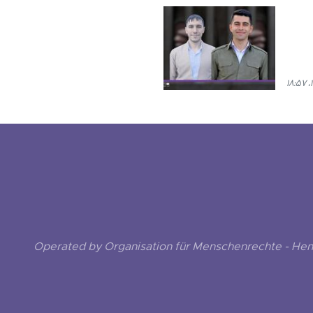
Operated by Organisation für Menschenrechte - He