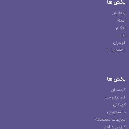
بخش ها
زندانیان
اعدام
احکام
زنان
کولبران
پناهجویان
بخش ها
کردستان
قربانیان مین
کودکان
دانشجویان
منازعات مسلحانه
گزارش و آمار