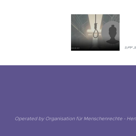
Operated by Organisation für Menschenrechte - He