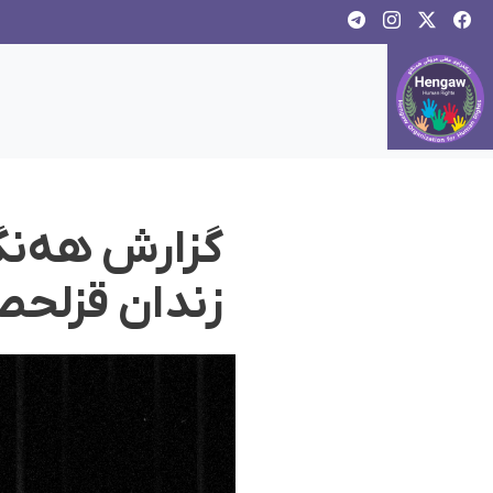
گزارش هه‌نگا
زندان قزلحص