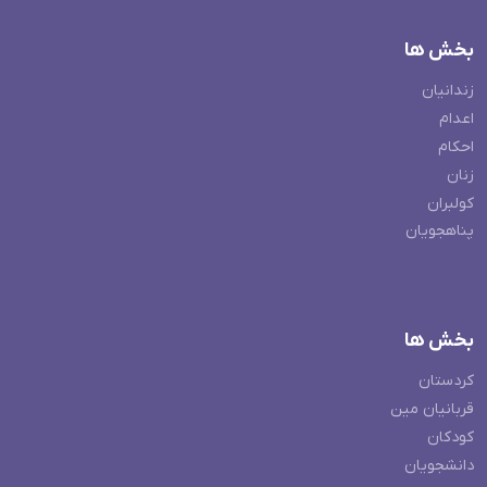
بخش ها
زندانیان
اعدام
احکام
زنان
کولبران
پناهجویان
بخش ها
کردستان
قربانیان مین
کودکان
دانشجویان