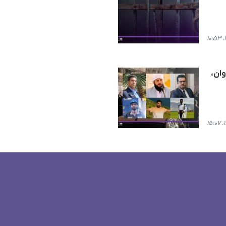
یروان،