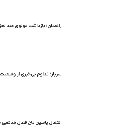
زاهدان؛ بازداشت مولوی عبدالع
سرباز؛ تداوم بی‌خبری از وضعیت فاروق 
انتقال یاسین تاج فعال مذهبی بل