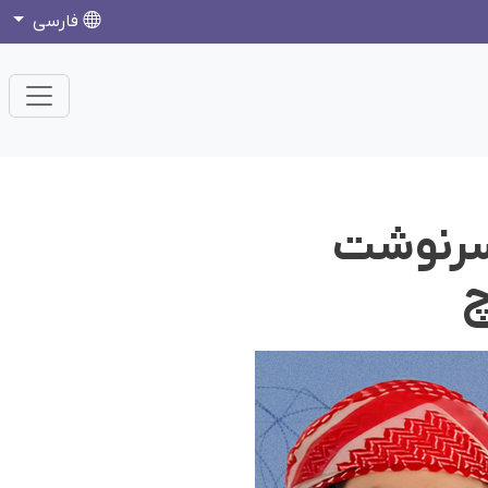
فارسی
 سرنوشت
چ