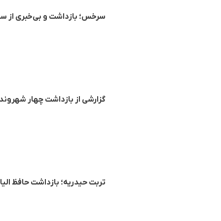
سرخس؛ بازداشت و بی‌خبری از س
گزارشی از بازداشت چهار شهروند 
تربت حیدریه؛ بازداشت حافظ الیاس قدارنجو، طلبه ۲۵ س