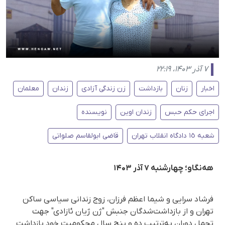
۷ آذر ۱۴۰۳، ۲۲:۱۹
اخبار
زنان
بازداشت
زن زندگی آزادی
زندان
معلمان
اجرای حکم حبس
زندان اوین
نویسنده
شعبه ١٥ دادگاه انقلاب تهران
قاضی ابولقاسم صلواتی
هەنگاو؛ چهارشنبه ۷ آذر ۱۴۰۳
فرشاد سرایی و شیما اعظم فرزان، زوج زندانی سیاسی ساکن
تهران و از بازداشت‌شدگان جنبش "ژن ژیان ئازادی" جهت
تحمل دوران بەترتیب ده و پنج سال محکومیت خود بازداشت