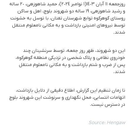
روزجمعە ١١ آبان ١٤٠٣(١ نوامبر ٢٠٢٤)، حمید شاهوزهی، ٢٠ سالە
و رشید شاهوزهی، ١٩ سالە دو شهروند بلوچ، اهل و ساکن
روستای گوهرکوه توابع شهرستان تفتان، با توسل به خشونت
توسط نیروهای امنیتی بازداشت و به مکانی نامعلوم منتقل
شدند.
این دو شهروند، ظهر روز جمعە، توسط سرنشینان چند
خودروی نظامی و پلاک شخصی در نزدیکی منطقه گوهرکوه،
پس از ضرب و شتم بازداشت و به مکانی نامعلوم منتقل
شدند.
تا زمان تنظیم این گزارش، اطلاع دقیقی از دلایل بازداشت،
اتهامات انتسابی، محل نگهداری و سرنوشت این شهروند بلوچ
در دسترس نیست.
Source:
Hengaw