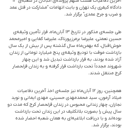
آخرین دفاعیات هشت متهم پرونده‌ی اکباتان در شعبه‌ی ۱۳
دادگاه کیفری یک تهران و بابت اتهامات "مشارکت در قتل عمد
و ضرب و جرح عمدی" برگزار شد.
طی جلسه‌ی مذکور در تاریخ ۱۳ آبان‌ماه، قرار تأمین وثیقه‌ی
حسین نعمتی، علیرضا برمرزپورناک، علیرضا کفایی و امیرمحمد
خوش‌اقبال، که بهمن‌ماه سال گذشته پس از بیش از یک سال
بازداشت موقت با تودیع وثیقه‌ی پنج میلیارد تومانی از زندان
آزاد شده بودند، به قرار بازداشت تبدیل شد و این چهار
شهروند مجدداً تحت بازداشت قرار گرفته و به زندان قزلحصار
کرج منتقل شدند.
همچنین، روز ۱۲ آبان‌ماه نیز جلسه‌ی اخذ آخرین دفاعیات
میلاد آرمون، سید محمدمهدی حسینی، مهدی ایمانی و نوید
نجاران، چهار زندانی محبوس در زندان قزلحصار کرج که مدت دو
سال پیش را بصورت بلاتکلیف در این زندان تحت بازداشت
بوده‌اند و با دریافت ابلاغیەای به همان شعبه‌ احضار شده
بودند، برگزار شد.