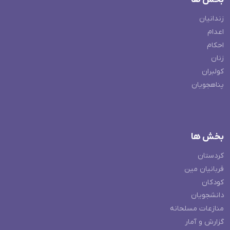
زندانیان
اعدام
احکام
زنان
کولبران
پناهجویان
بخش ها
کردستان
قربانیان مین
کودکان
دانشجویان
منازعات مسلحانه
گزارش و آمار