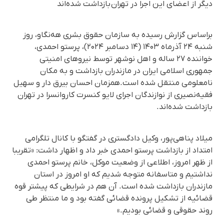
دیگر از اعضای این اجرا در تهران بازداشت شدەاند
براساس گزارش رسیده به سازمان حقوق بشری هه‌نگاو، روز
شنبه ۲۴ آذرماه ۱۴۰۳ (۱۴ دسامبر ۲۰۲۴)، پرستو احمدی،
خواننده ۲۷ ساله و اهل نوشهر توسط نیروهای امنیتی
جمهوری اسلامی ایران در مازندران بازداشت و به مکان
نامعلومی منتقل شدە است.همزمان احسان بیرق دار و سهیل
فقیەنصیری از نوازندگان اجرای لایو کنسرت کاروانسرا در تهران
بازداشت شدەاند.
میلاد پناهی‌پور، وکیل دادگستری در گفتگو با کانال تلگرامی
امتداد از بازداشت پرستو احمدی خبر داد و اظهار داشت: «تقریبا
از ظهر امروز، اطلاعی از وضعیت موکل، خانم پرستو احمدی
نداشتیم و متاسفانه متوجه شدیم که او امروز در استان
مازندران بازداشت شده است. آن هم در شرایطی که پیشتر قوه
قضائیه از تشکیل پرونده قضائی گفته بود و ما منتظر طی
روند حقوقی و قضائی بودیم.»