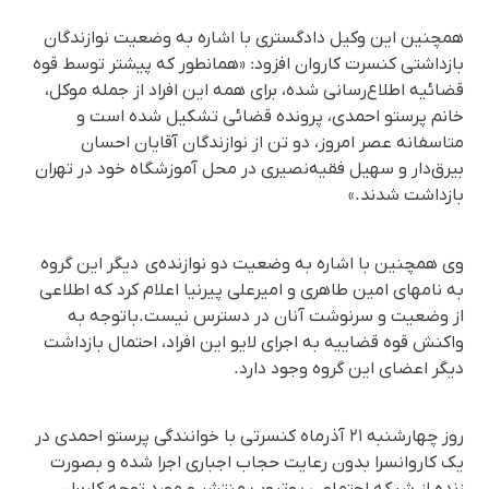
‏همچنین این وکیل دادگستری با اشاره به وضعیت نوازندگان
بازداشتی کنسرت کاروان افزود: «همانطور که پیشتر توسط قوه
قضائیه اطلاع‌رسانی شده، برای همه این افراد از جمله موکل،
خانم پرستو احمدی، پرونده قضائی تشکیل شده است و
متاسفانه عصر امروز، دو تن از نوازندگان آقایان احسان
بیرق‌دار و سهیل فقیه‌نصیری در محل آموزشگاه خود در تهران
بازداشت شدند.»
وی همچنین با اشاره به وضعیت دو نوازنده‌ی دیگر این گروه
به نامهای امین طاهری و امیرعلی پیرنیا اعلام کرد که اطلاعی
از وضعیت و سرنوشت آنان در دسترس نیست.باتوجە بە
واکنش قوە قضاییە بە اجرای لایو این افراد، احتمال بازداشت
دیگر اعضای این گروه وجود دارد.
روز چهارشنبه ۲۱ آذرماه کنسرتی با خوانندگی پرستو احمدی در
یک کاروانسرا بدون رعایت حجاب اجباری اجرا شده و بصورت
زنده از شبکه اجتماعی یوتیوب منتشر و مورد توجه کاربران