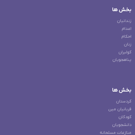
بخش ها
زندانیان
اعدام
احکام
زنان
کولبران
پناهجویان
بخش ها
کردستان
قربانیان مین
کودکان
دانشجویان
منازعات مسلحانه