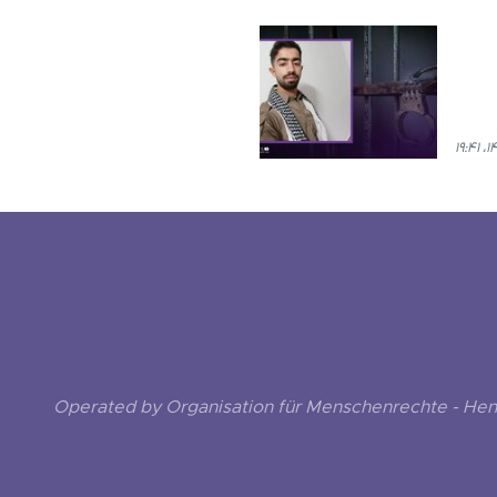
Operated by Organisation für Menschenrechte - He