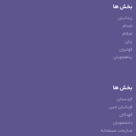
بخش ها
زندانیان
اعدام
احکام
زنان
کولبران
پناهجویان
بخش ها
کردستان
قربانیان مین
کودکان
دانشجویان
منازعات مسلحانه