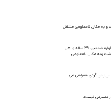
 و به مکان نامعلومی منتقل
بر اساس گزارش رسیده به سازمان حقوق بشری هه‌نگاو، روز پنجشنبە ٤ بهمن ١٤٠٣(٢٣ ژانویە ٢٠٢٥)، آوارە شخصی، ٣٩ سالە و اهل
اشت وبه مکان نامعلومی
لاس زبان کُردی همراهی می
 در دسترس نیست.