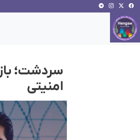
سردشت؛ باز
امنیتی