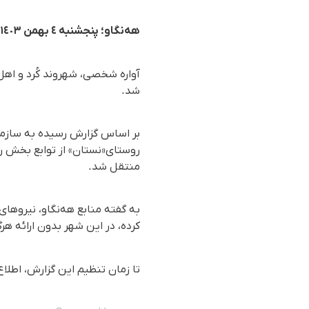
هەنگاو؛ پنجشنبە ٤ بهمن ١٤٠٣
آوارە شخصی، شهروند کُرد و اه
شد.
روستای«نستان» از توابع بخش ر
منتقل شد.
به گفته منابع هەنگاو، نیروهای 
کردە، در این شهر بدون ارائه هر
تا زمان تنظیم این گزارش، اطلا