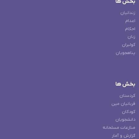
بخش ها
زندانیان
اعدام
احکام
زنان
کولبران
پناهجویان
بخش ها
کردستان
قربانیان مین
کودکان
دانشجویان
منازعات مسلحانه
گزارش و آمار