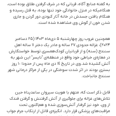
به گفته منابع آگاه، قربانی که در شرف گرفتن طلاق بوده است،
هنگامیکه در منزل خانوادگی خود تنها بوده، به قتل رسیده و
هنگام یافتن جسدش در خانه آثار کبودی دور گردن و جاری
شدن خون از گوش وی مشاهده شده است.
همچنین غروب روز چهارشنبه ۵ دی‌ماه ۱۴۰۳ (۲۵ دسامبر
۲۰۲۴)، غزاله حدودی ۲۷ ساله و مادر یک دختر ۱۱ ساله اهل
سنندج (سنه) و از قربانیان کودک‌همسری توسط خواستگارش
در مغازه‌ی خیاطی خود واقع در منطقه‌ی "نایسر" این شهر به
آتش کشیده شد.وی در تاریخ ١٤ دی ماه پس از حدودا ١٠ روز
بستری بودند در اثر شدت سوختگی در یکی از مراکز درمانی شهر
سنندج جانباخت.
قابل ذکر است که، متهم با هویت سیروان ساعدپناه حین
تلاش‌های غزاله برای جلوگیری از آتش گرفتنش و گرفتن فندک
از وی، خود نیز گرفتار آتش‌سوزی شده و هم‌اکنون تحت
مراقبت‌‌های پزشكی قرار دارد. انگیزه‌ی قاتل از ارتکاب جرم جواب