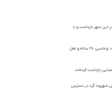
ر این شهر بازداشت و با
بر اساس گزارش رسیده به سازمان حقوق بشری هه‌نگاو، روز پنج‌شنبه ٢٠ دی ١٤٠٣(٩ ژانویە ٢٠٢٥)، بهزاد براخاسی، ٢٨ سالە و اهل
قضایی بازداشت کردەاند.
ین شهروند کُرد در دسترس