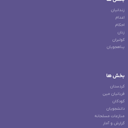
زندانیان
اعدام
احکام
زنان
کولبران
پناهجویان
بخش ها
کردستان
قربانیان مین
کودکان
دانشجویان
منازعات مسلحانه
گزارش و آمار