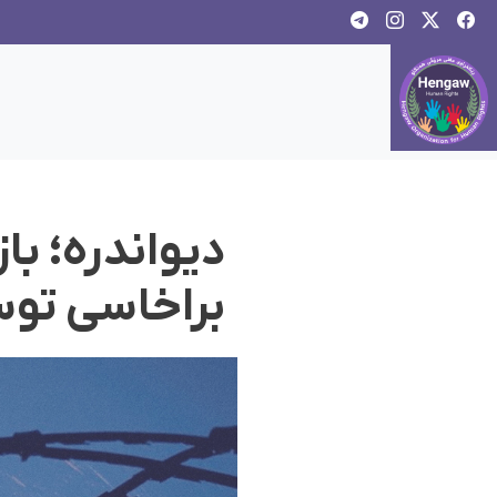
دیواندرە؛ با
براخاسی توس