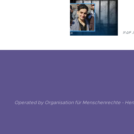
Operated by Organisation für Menschenrechte - He