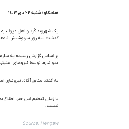
هەنگاو؛ شنبه ۲۲ دی ١٤٠٣
یک شهروند کُرد و اهل دیواندرە
گذشت سه روز سرنوشتش نامعل
دیواندرە، توسط نیروهای امنیت
بە گفتە منابع آگاە، نیروهای ام
تا زمان تنظیم این خبر، اطلاع 
نیست.
Source:
Hengaw