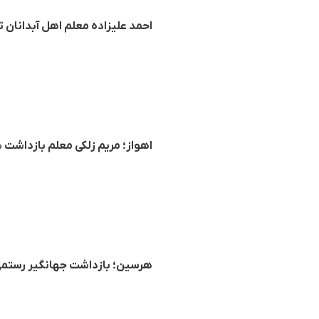
احمد علیزادە معلم اهل آبدانان ت
اهواز؛ مریم زلکی معلم بازداشت ش
هرسین؛ بازداشت جهانگیر رستمی