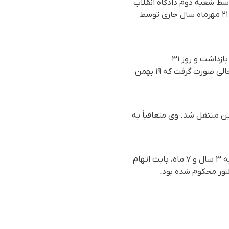
 جاری، برگزار شدە بود و توسط شعبه دوم دادگاه انقلاب
شهریار بابت اتهام "تبلیغ علیه نظام" به شش ماه و یک روز حبس محکوم شد که حکم صادره در تاریخ ۲۱ مهرماه سال جاری توسط
این معلم روز چهارشنبه ١٦ فروردین ماه ١٤٠٢ (۵ آوریل ٢٠٢٣) توسط نیروهای اداره اطلاعات غرب تهران بازداشت و روز ۳۱
اردیبهشت‌ماه همان سال، با تودیع وثیقه یک میلیارد تومانی از زندان اوین آزاد شد. بازداشت وی در حالی صورت گرفت که ١٩ بهمن
هشت ماه ۱۴۰۱، توسط نیروهای حکومتی بازداشت و به بند ۲۰۹ زندان اوین منتقل شد. وی متعاقباً به
این فعال صنفی در آبان ماه ۱۴۰۱، توسط شعبه ۲۶ دادگاه انقلاب تهران از بابت اتهام "اجتماع و تبانی" به ۳ سال و ۷ ماه، بابت اتهام