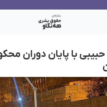
سازمان
حقوق بشری
هەنگاو
حبیبی با پایان دوران محک
ن