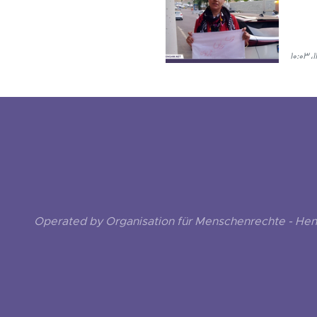
Operated by Organisation für Menschenrechte - He