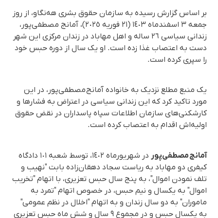
بر اساس گزارش رسیده به سازمان حقوق بشری هه‌نگاو، از روز
جمعه ٣ اسفندماه ١٤٠٣ (٢١ فوریه ٢٠٢٥)، آمانج مصطفی‌پور،
زندانی سیاسی ٢٦ ساله و اهل مهاباد در زندان مرکزی این شهر
دست به اعتصاب غذا زده است. او یک سال از دوره حبس خود
را سپری کرده است.
یک منبع مطلع نزدیک به خانواده آمانج مصطفی‌پور، در این
مورد تاکید کرد که این زندانی سیاسی در اعتراض به فشارها و
کارشکنی‌های سازمان اطلاعات سپاه پاسداران در نقض حقوق
اولیه‌اش اقدام به اعتصاب کرده است.
آمانج مصطفی‌پور
در شهریورماه ١٤٠٢، توسط شعبه ١٠١ دادگاه
کیفری دو مهاباد به ریاست سجاد دهقان‌زاده بابت "نهیب و
تلف نمودن اموال"، به پنج سال حبس تعزیری، با اتهام "تخریب
اموال" به یکسال و نیم حبس، در خصوص اتهام "تمرد به
ماموران" به دو سال زندان و به اتهام "اخلال در نظم عمومی"
به یکسال حبس و در مجموع ٩ سال و شش ماه حبس تعزیری