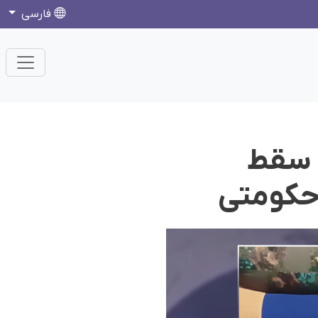
فارسی
 سقط
حکومتی