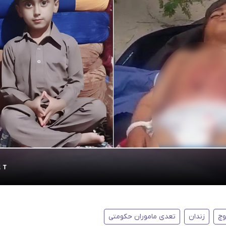
وچ
زندان
تعدی ماموران حکومتی