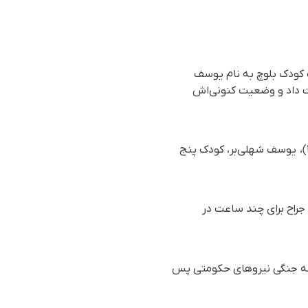
 کودک بلوچ به نام یوسف
ت داد و وضعیت کنونی‌اش
بر اساس گزارش رسیده به سازمان حقوق بشری هه‌نگاو، روز دوشنبه ٦ اسفندماه ١٤٠٣ (٢٤ فوریه ٢٠٢٥)، یوسف شهلی‌بر، کودک پنج‌
جراح برای چند ساعت در
خود را بر اثر اصابت گلوله جنگی نیروهای حکومتی پس