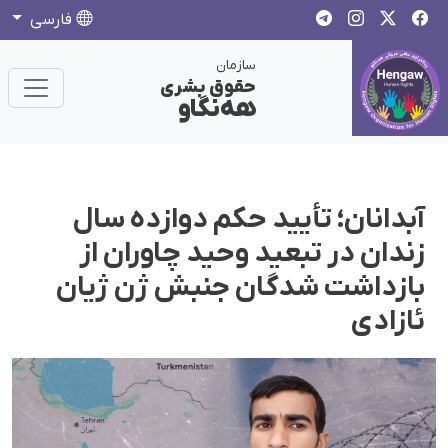
فارسی
سازمان
حقوق بشری
هەنگاو
آبدانان؛ تأييد حکم دوازده سال
زندان در تبعید وحید چاوران از
بازداشت شدگان جنبش ژن ژیان
ئازادی