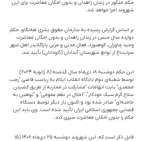
حکم مذکور در زندان زاهدان و بدون امکان معاشرت برای این
شهروند اجرا خواهد شد.
بر اساس گزارش رسیده به سازمان حقوق بشری هه‌نگاو، حکم
دوازده سال حبس در زندان زاهدان و بدون امکان معاشرت
وحید چاوران، کوهنورد، فعال مدنی و مربی پاراگلایدر اهل شهر
سراب‌باغ از توابع شهرستان آبدانان (ئاودانان) تأیید شد.
این حکم دوشنبه ۱۸ دی‌ماه سال گذشته (۸ ژانویه ۲۰۲۴)
توسط شعبه‌ی دوم دادگاه انقلاب ایلام به ریاست قاضی "رجب
محمدی" بابت اتهامات "مشارکت در محاربه از طریق کشیدن
سلاح گرم سبک خودکار"، "اخلال در نظم عمومی" و "توهین به
خامنه‌ای" صادر شده بود و اکنون بار دیگر توسط دستگاه
قضایی جمهوری اسلامی ایران تأیید شده است. وی باید این
حکم را بدون امکان معاشرت سپری کند.
قابل ذکر است که، این شهروند دوشنبه ۲۵ دی‌ماه ۱۴۰۲ (۱۵