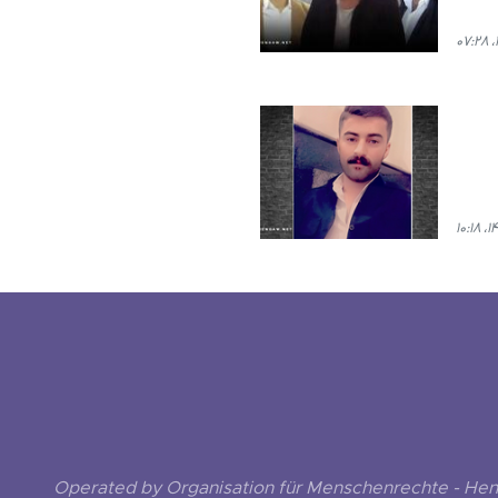
Operated by Organisation für Menschenrechte - He