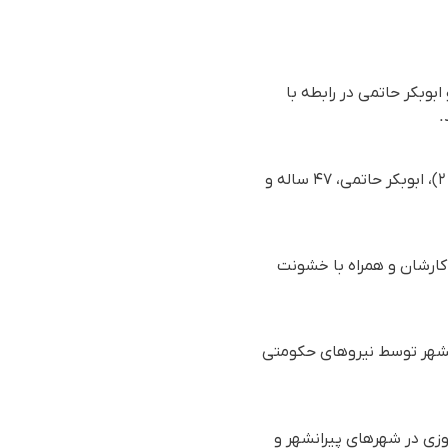
وبکر حاتمی در رابطه با
.
بر اساس گزارش رسیده به سازمان حقوق بشری هه‌نگاو، روز یکشنبه ٢٦ اسفندماه ١٤٠٣ (١٦ مارس ٢٠٢٥)، ابوبکر حاتمی، ۴۷ ساله و
کارشان و همراه با خشونت
بع پیرانشهر توسط نیروهای حکومتی
وزی در شهرهای پیرانشهر و