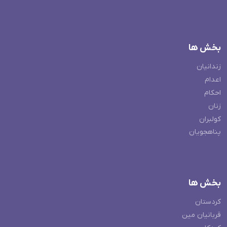
بخش ها
زندانیان
اعدام
احکام
زنان
کولبران
پناهجویان
بخش ها
کردستان
قربانیان مین