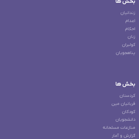
بخش ها
زندانیان
اعدام
احکام
زنان
کولبران
پناهجویان
بخش ها
کردستان
قربانیان مین
کودکان
دانشجویان
منازعات مسلحانه
گزارش و آمار