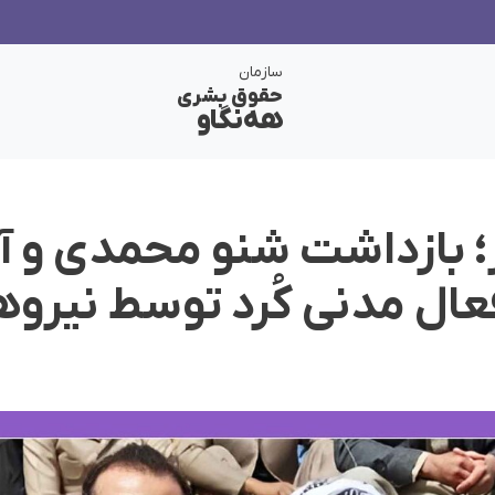
سازمان
حقوق بشری
هەنگاو
؛ بازداشت شنو محمدی و آر
عال مدنی کُرد توسط نیروه