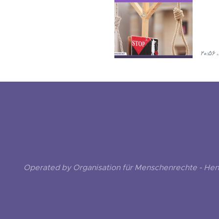
Operated by Organisation für Menschenrechte - He