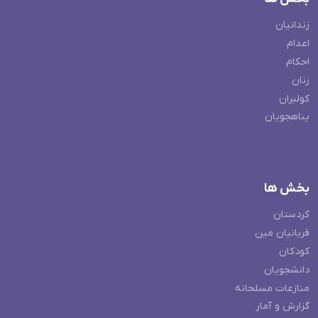
زندانیان
اعدام
احکام
زنان
کولبران
پناهجویان
بخش ها
کردستان
قربانیان مین
کودکان
دانشجویان
منازعات مسلحانه
گزارش و آمار