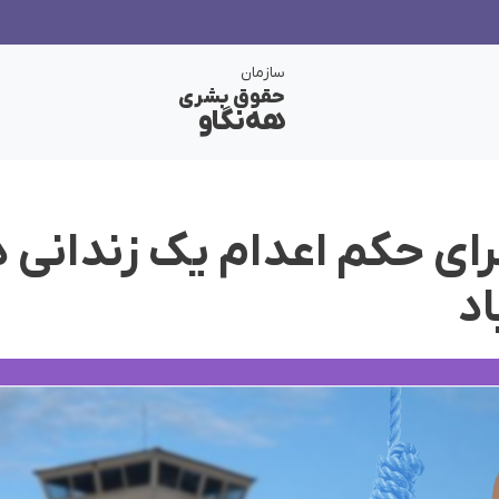
سازمان
حقوق بشری
هەنگاو
رای حکم اعدام یک زندانی د
اد