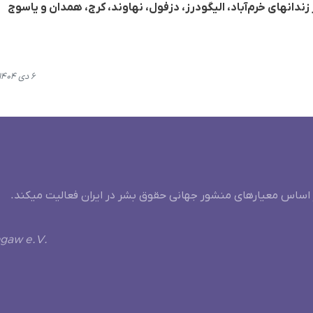
ندانهای خرم‌آباد، الیگودرز، دزفول، نهاوند، کرج، همدان و یاسوج
۶ دی ۱۴۰۴، ۲۰:۵۶
 اساس معیارهای منشور جهانی حقوق بشر در ایران فعالیت میکند.
ngaw e.V.