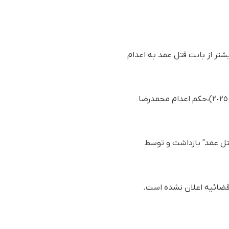
شتر از بابت قتل عمد به اعدام
بر اساس گزارش رسیده به سازمان حقوق بشری هه‌نگاو، سحرگاه روز یکشنبە ٥ اسفند ١٤٠٣(٢٣ فوریە ٢٠٢٥)،حکم اعدام محمدرضا
ضا رضایی از ٢ سال پیش بابت اتهام "قتل عمد" بازداشت و توسط
‌ قضائیه اعلان نشده است.