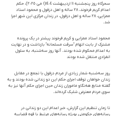
سحرگاە روز پنجشنبە ١١ اردیبهشت ١٤٠٤(١ می ٢٠٢٥)، حکم
اعدام کریم فرخوند، ۲۸ سالە و اهل دزفول و محمود استاد
ممزایی، ۲۸ سالە و اهل دزفول، در زندان مرکزی این شهر اجرا
شد.
محمود استاد ممزایی و کریم فرخوند پیشتر در یک پروندە
مشترک از بابت اتهام "سرقت مسلحانە" بازداشت و در نهایت
به اعدام محکوم شده بودند. آنها روز سەشنبە، به سلول
انفرادی منتقل شده بودند
روز سه‌شنبه شمار زیادی از مردم دزفول با تجمع در مقابل
زندان خواهان توقف اجرای حکم این دو زندانی شده بودند و به
گفته منابع هه‌نگاو ماموران زندان حین اجرای حکم آنها نیز به
سوی مردم معترض شلیک کرده‌اند.
تا زمان تنظیم این گزارش، خبر اعدام این دو زندانی در
رسانه‌های حکومتی بویژه رسانه‌های مرتبط با قوه‌ قضاییه