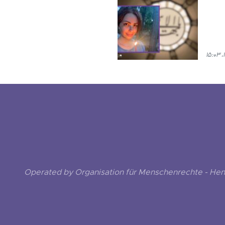
Operated by Organisation für Menschenrechte - He