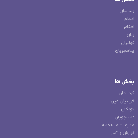
زندانیان
اعدام
احکام
زنان
کولبران
پناهجویان
بخش ها
کردستان
قربانیان مین
کودکان
دانشجویان
منازعات مسلحانه
گزارش و آمار