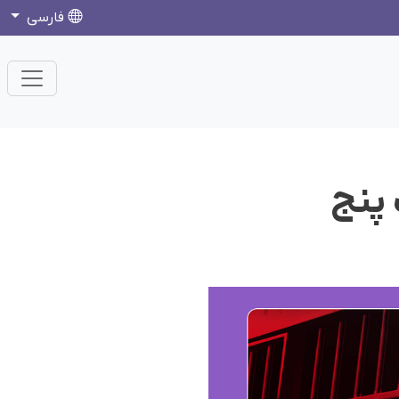
فارسی
 پنج