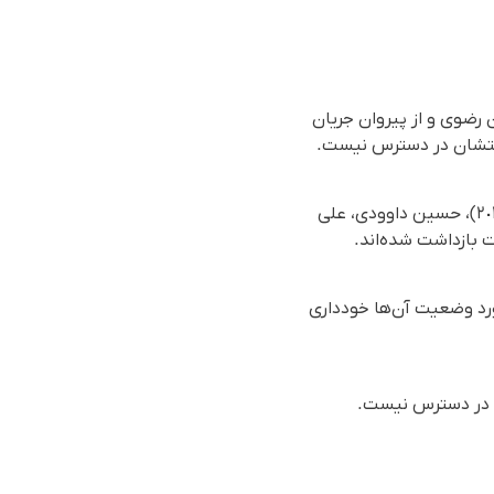
رضوی و از پیروان جریان
بر اساس گزارش رسیده به سازمان حقوق بشری هه‌نگاو، روز شنبه ٦ اردیبهشت ماه ١٤٠٤ (٢٦ آوریل ٢٠٢۵)، حسین داوودی، علی
 بازداشت شده‌اند.
ورد وضعیت آن‌ها خودداری
ی در دسترس نیست.