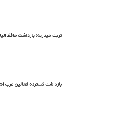
تربت حیدریه؛ بازداشت حافظ الیاس قدارنجو، طلبه ۲۵ س
بازداشت گسترده فعالین عرب ا