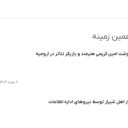
مین زمینه
شت امین کریمی هنرمند و بازیگر تئاتر در ارومیە
۲ مرداد ۱۴۰۴، ۱۵:۵۴
ز اهل شیراز توسط نیروهای ادارە اطلاعات