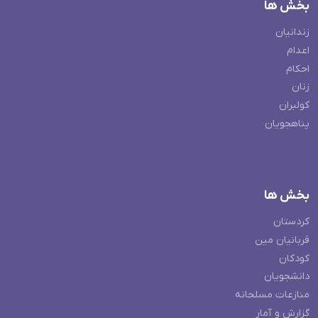
بخش ها
زندانیان
اعدام
احکام
زنان
کولبران
پناهجویان
بخش ها
کردستان
قربانیان مین
کودکان
دانشجویان
منازعات مسلحانه
گزارش و آمار