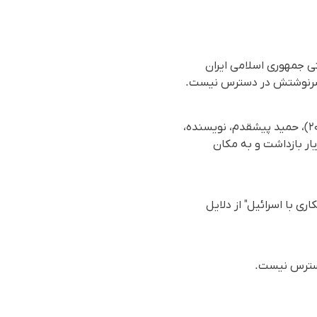
تی جمهوری اسلامی ایران
ز سرنوشتش در دسترس نیست.
بر اساس گزارش رسیده به سازمان حقوق بشری هه‌نگاو، روز سه‌شنبه ۲۷ خردادماه ۱۴۰۴ (۱۷ ژوئن ۲۰۲۵)، حمید پیشقدم، نویسنده،
 شهریار بازداشت و به مکان
ی با اسرائیل" از دلایل
 دسترس نیست.