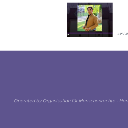
Operated by Organisation für Menschenrechte - He