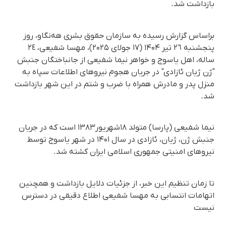
بازداشت شد.
براساس گزارش رسیده به سازمان حقوق بشری هه‌نگاو، روز
پنجشنبه ۲٦ تیر ۱۴۰۴ (١٧ جولای ۲۰۲۵)، مهسا شفیعی، ٢٤
سالە، اهل یاسوج و خواهر نیما شفیعی از جانباختگان جنبش
"ژن ژیان ئازادی" در جریان هجوم نیروهای اطلاعات سپاه بە
منزل پدر و مادرش همراه با ضرب و شتم در این شهر بازداشت
شد.
نیما شفیعی (پارسا) متولد ۱۸شهریور۱۳۸۳ است که در جریان
جنبش ژن، ژیان، ئازادی در سال ۱۴۰۱ در شهر یاسوج توسط
نیروهای امنیتی جمهوری اسلامی ایران کشته شد.
تا زمان تنظیم این خبر، از جزئیات دلایل بازداشت و همچنین
اتهامات انتسابی به مهسا شفیعی اطلاع دقیقی در دسترس
نیست