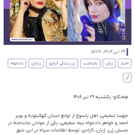
۲۹ تیر ۱۴۰۴، ۱۵:۲۸
اخبار
زنان
بازداشت
زن زندگی آزادی
زندان
دادخواه
لُر
هەنگاو؛ یکشنبه ٢٩ تیر ۱۴۰٤
مهسا شفیعی، اهل یاسوج از توابع استان کهگیلویه و بویر
احمد و خواهر دادخواه نیما شفیعی، یکی از جوانان جانباخته در
جنبش ژن، ژیان، ئازادی، توسط اطلاعات سپاه در این شهر