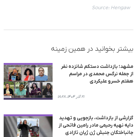
Source:
Hengaw
بیشتر بخوانید در همین زمینه
مشهد؛ بازداشت دستکم شانزده نفر
از جمله نرگس محمدی در مراسم
هفتم خسرو علیکردی
۲۱ آذر ۱۴۰۴، ۱۸:۲۸
گزارشی از بازداشت، بازجویی و تهدید
دایە نهیە رحیمی مادر رامین فاتحی از
جانباختگان جنبش ژن ژیان ئازادی