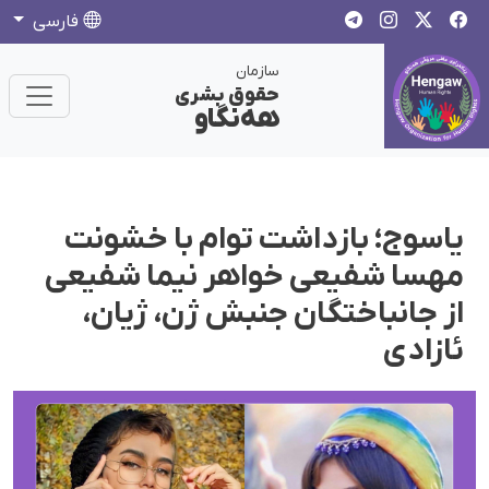
فارسی
سازمان
حقوق بشری
هەنگاو
یاسوج؛ بازداشت توام با خشونت
مهسا شفیعی خواهر نیما شفیعی
از جانباختگان جنبش ژن، ژیان،
ئازادی