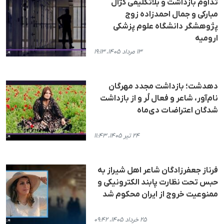
تداوم بازداشت و بلاتکلیفی کژال
مبارکی و جمال احمدزاده زوج
پژوهشگر دانشگاه علوم پزشکی
ارومیه
۱۳ مرداد ۱۴۰۵، ۱۹:۱۳
دهدشت؛ بازداشت مجدد مهرگان
نام‌آور، شاعر و فعال لُر و از بازداشت
شدگان اعتراضات دی‌ماه
۲۴ تیر ۱۴۰۵، ۱۱:۴۳
فرناز جعفرزادگان شاعر اهل شیراز به
حبس تحت نظارت پابند الکترونیکی و
ممنوعیت خروج از ایران محکوم شد
۲۵ خرداد ۱۴۰۵، ۰۹:۴۲