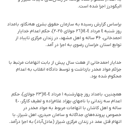
الیگودرز اجرا شده است.
براساس گزارش رسیده به سازمان حقوق بشری هه‌نگاو، بامداد
روز شنبە ٤ مرداد ١٤٠٤(٢٦ جولای ٢٠٢٥)، حکم اعدام خدایار
احمدخانی، ۴۶ ساله و اهل مشهد، در زندان مرکزی تایباد از
توابع استان خراسان رضوی به اجرا در آمد.
خدایار احمدخانی از هفت سال پیش از بابت اتهامات مرتبط با
جرائم مواد مخدر بازداشت و توسط دادگاه انقلاب به اعدام
محکوم شده بود.
همچنین، بامداد روز چهارشنبە ١ مرداد ١٤٠٤(٢٣ جولای)، حکم
اعدام سە زندانی با نامهای بهزاد غلام‌زاده و لطیف کارگر، ٤٠
سالە و اهل کاشان با اتهامات مربوط به مواد مخدر در
خصوص پرونده‌های جداگانه و سامان حیدری، اهل شیراز، با
اتهام قتل عمد در زندان مرکزی شیراز (عادل‌آباد) به اجرا درآمد.