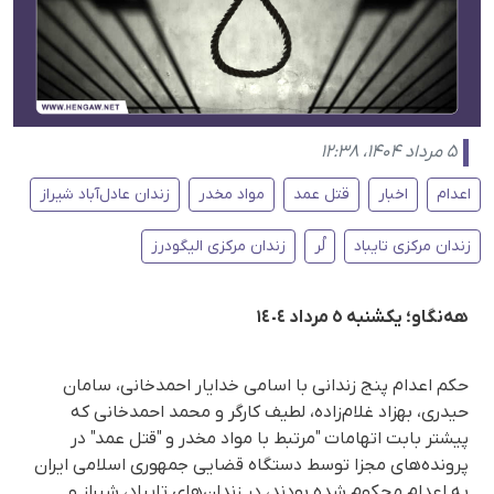
۵ مرداد ۱۴۰۴، ۱۲:۳۸
اعدام
اخبار
قتل عمد
مواد مخدر
زندان عادل‌آباد شیراز
زندان مرکزی تایباد
لُر
زندان مرکزی الیگودرز
هەنگاو؛ یکشنبە ٥ مرداد ١٤٠٤
حکم اعدام پنج زندانی با اسامی خدایار احمدخانی، سامان
حیدری، بهزاد غلام‌زاده، لطیف کارگر و محمد احمدخانی کە
پیشتر بابت اتهامات "مرتبط با مواد مخدر و "قتل عمد" در
پرونده‌های مجزا توسط دستگاه قضایی جمهوری اسلامی ایران
به اعدام محکوم شده بودند، در زندان‌های تایباد، شیراز و