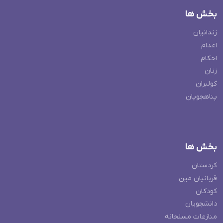
بخش ها
زندانیان
اعدام
احکام
زنان
کولبران
پناهجویان
بخش ها
کردستان
قربانیان مین
کودکان
دانشجویان
منازعات مسلحانه