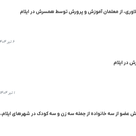
لاوری، از معلمان آموزش و پرورش توسط همسرش در ایلام
۶ تیر ۱۴۰۴، ۱۷:۰۳
 در ایلام
۱ تیر ۱۴۰۴، ۲۰:۳۵
 عضو از سە خانوادە از جملە سە زن و سە کودک در شهرهای ایلام،