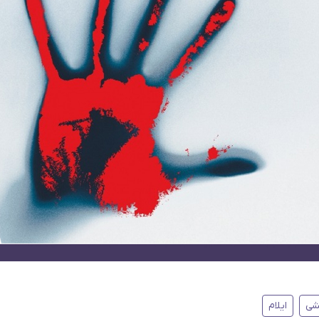
شی
ایلام