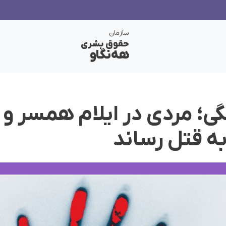
سازمان
حقوق بشری
هەنگاو
؛ مردی در ایلام همسر و 
ە قتل رساند