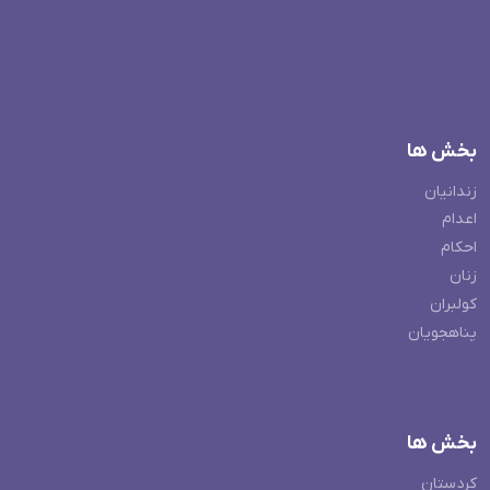
بخش ها
زندانیان
اعدام
احکام
زنان
کولبران
پناهجویان
بخش ها
کردستان