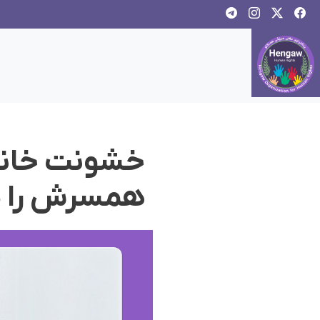
خشونت خانگی
همسرش را ب