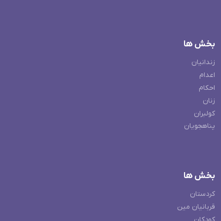
بخش ها
زندانیان
اعدام
احکام
زنان
کولبران
پناهجویان
بخش ها
کردستان
قربانیان مین
کودکان