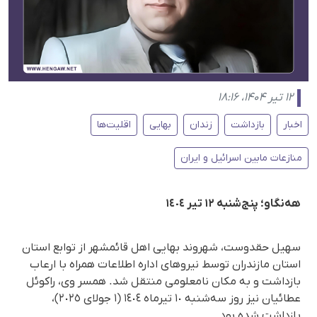
۱۲ تیر ۱۴۰۴، ۱۸:۱۶
اخبار
بازداشت
زندان
بهایی
اقلیت‌ها
منازعات مابین اسرائیل و ایران
هەنگاو؛ پنج‌شنبە ١٢ تیر ١٤٠٤
سهیل حقدوست، شهروند بهایی اهل قائمشهر از توابع استان
استان مازندران توسط نیروهای اداره اطلاعات همراه با ارعاب
بازداشت و به مکان نامعلومی منتقل شد. همسر وی، راکوئل
عطائیان نیز روز سه‌شنبه ١٠ تیرماه ١٤٠٤ (١ جولای ٢٠٢٥)،
بازداشت شدە بود.