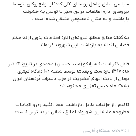
سیاسی سابق و اهل روستای "آلی کند" از توابع بوکان، توسط
نیروهای اداره اطلاعات دراین شهر با توسل بە خشونت
بازداشت و به مکان نامعلومی منتقل شدە است .
بە گفتە منابع مطلع، نیروهای اداره اطلاعات بدون ارائه حکم
قضایی اقدام به بازداشت این شهروند کرده‌اند
قابل ذکر است که، زانکو (سید حسین) محمدی در تاریخ ۲۲ تیر
ماه ۱۳۹۷ بازداشت و بعدها توسط شعبه ۱۰۲ دادگاه کیفری
بوکان از بابت اتهام "عضویت در حزب دمکرات کُردستان ایران
به ۳۰ ماه حبس تعزیری محکوم شد .
تاکنون از جزئیات دلایل بازداشت، محل نگهداری و اتهامات
مطروحه علیه این شهروند اطلاع دقیقی در دسترس نیست.
Source:
هەنگاو فارسی