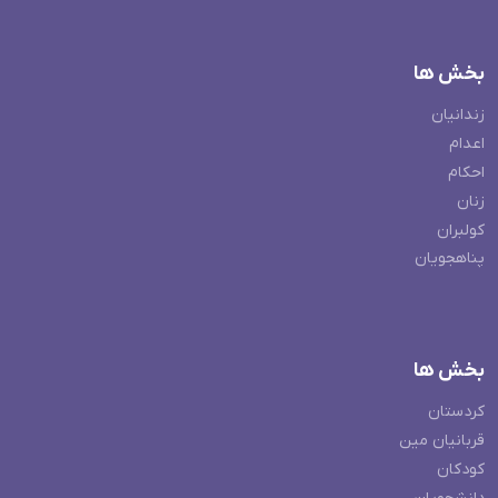
بخش ها
زندانیان
اعدام
احکام
زنان
کولبران
پناهجویان
بخش ها
کردستان
قربانیان مین
کودکان